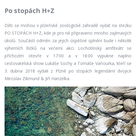
Po stopách H+Z
Děti se mohou v plzeňské zoologické zahradě vydat na stezku
PO STOPÁCH H+Z, kde je pro ně připraveno mnoho zajímavých
úkolů. Součástí odměn za jejich úspěšné splnění bude i několik
výherních lístků na večerní akci. Lochotínský amfiteátr se
příchozím otevře v 17:00 a v 18:00 vypukne naplno
cestovatelská show Lukáše Sochy a Tomáše Vaňourka, kteří se
3. dubna 2018 vydali z Plzně po stopách legendární dvojice
Miroslav Zikmund & Jiří Hanzelka.