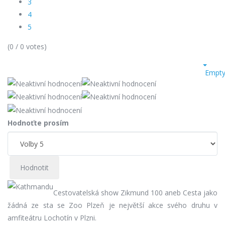
3
4
5
(
0
/
0
votes)
Empt
Hodnoťte prosím
Cestovatelská show Zikmund 100 aneb Cesta jako
žádná ze sta se Zoo Plzeň je největší akce svého druhu v
amfiteátru Lochotín v Plzni.