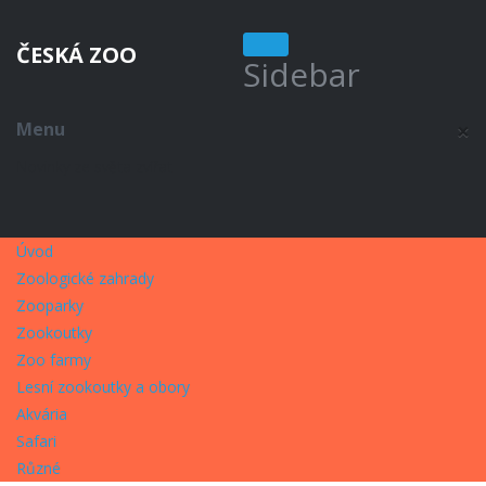
ČESKÁ ZOO
Sidebar
×
Menu
Novinky ze světa zvířat
Úvod
Zoologické zahrady
Zooparky
Zookoutky
Zoo farmy
Lesní zookoutky a obory
Akvária
Safari
Různé