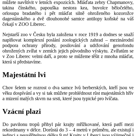
můžete navštívit v letních expozicích. Mláďata zebry Chapmanovy,
takina čínského, papouška nestora kea, buvolce běločelého,
orlosupa bradatého i pět mláďat silně ohroženého kozorožce
dagestánského a dvě dlouhonohé samice antilopy koňské na váš
čekají v ZOO Liberec.
Nejstarší zoo v Česku byla založena v roce 1919 a dodnes se snaží
naplňovat komplexní poslání zoologických zahrad – mezinárodní
podpora ochrany přírody, posilování a udržování genofondu
ohrožených zvířat v zemích jejich původního výskytu. Zvířatům se
v Zoo Liberec velmi daří, a proto se můžeme těšit z mnoha mláďat,
která si představíme.
Majestátní lvi
Chov šelem se rozrost o dva samce lvů berberských, kteří jsou ve
věku dospívání a vy si tak můžete prohlédnout růst majestátních hřív
a mizení malých skvrn na srsti, které jsou typické pro lvíčata.
Vzácní plazi
Do pavilonu tropů přibyl pár krajty mřížkované, která patří mezi
rekordmany v délce. Dorůstá do 3 – 4 metrů v průměru, ale existují i
jedinci s neuvěřitelnou délku 9 m! Krajty v Liberci jsou výjimečné i