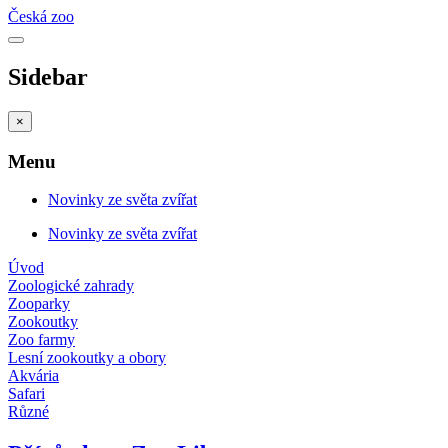
Česká zoo
Sidebar
×
Menu
Novinky ze světa zvířat
Novinky ze světa zvířat
Úvod
Zoologické zahrady
Zooparky
Zookoutky
Zoo farmy
Lesní zookoutky a obory
Akvária
Safari
Různé