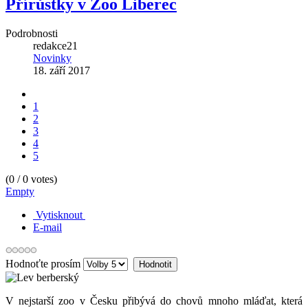
Přírůstky v Zoo Liberec
Podrobnosti
redakce21
Novinky
18. září 2017
1
2
3
4
5
(
0
/
0
votes)
Empty
Vytisknout
E-mail
Hodnoťte prosím
V nejstarší zoo v Česku přibývá do chovů mnoho mláďat, která