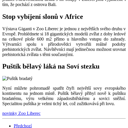
tím, že pochází z ostrova Bali.
Stop vybíjení slonů v Africe
Výstava Giganti v Zoo Liberec je jednou z největších svého druhu v
Evropě. Prohlédnete si 18 gigantických modelů zvířat z doby ledové
na celkové ploše 600 m2 přímo u hlavního vstupu do zahrady.
Výtvarníci spolu s přírodovědci vytvořili reálné podoby
prehistorických zvířat. Návštěvníci mají jedinečnou možnost srovnat
prehistorická zvířata s těmi současnými.
Puštík bělavý láká na Soví stezku
Nyní můžete pohromadě spatřit čtyři největší sovy evropského
kontinentu na jednom místě. Puštík bělavý přibyl nově k puštíku
bradatému, výru velkému západosibiřskému a sovici sněžní.
Specialitou puštíka je velmi tichý let, což zužitkovává při lovu.
novinky
Zoo Liberec
Předchozí