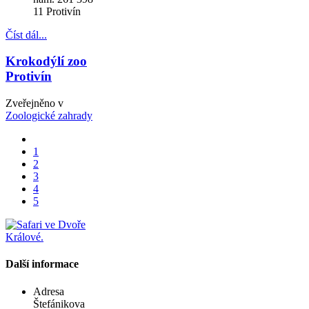
11 Protivín
Číst dál...
Krokodýlí zoo
Protivín
Zveřejněno v
Zoologické zahrady
1
2
3
4
5
Další informace
Adresa
Štefánikova