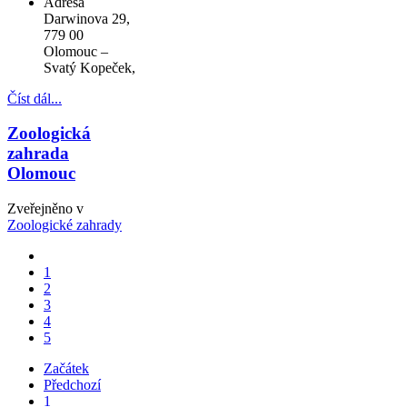
Adresa
Darwinova 29,
779 00
Olomouc –
Svatý Kopeček,
Číst dál...
Zoologická
zahrada
Olomouc
Zveřejněno v
Zoologické zahrady
1
2
3
4
5
Začátek
Předchozí
1