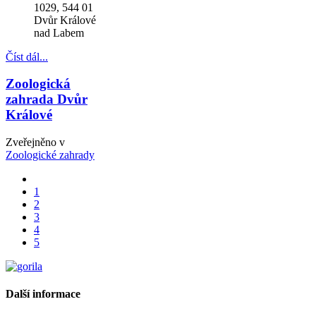
1029, 544 01
Dvůr Králové
nad Labem
Číst dál...
Zoologická
zahrada Dvůr
Králové
Zveřejněno v
Zoologické zahrady
1
2
3
4
5
Další informace