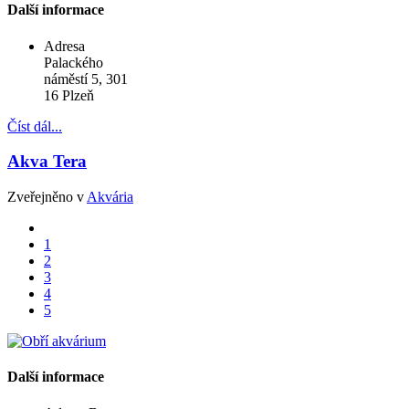
Další informace
Adresa
Palackého
náměstí 5, 301
16 Plzeň
Číst dál...
Akva Tera
Zveřejněno v
Akvária
1
2
3
4
5
Další informace