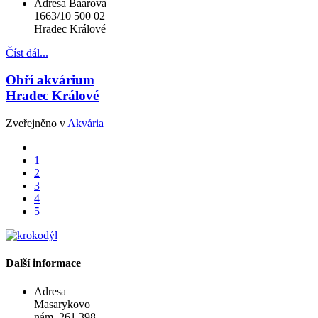
Adresa
Baarova
1663/10 500 02
Hradec Králové
Číst dál...
Obří akvárium
Hradec Králové
Zveřejněno v
Akvária
1
2
3
4
5
Další informace
Adresa
Masarykovo
nám. 261 398