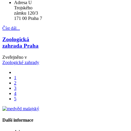
Adresa
U
Trojského
zámku 120/3
171 00 Praha 7
Číst dál...
Zoologická
zahrada Praha
Zveřejněno v
Zoologické zahrady
1
2
3
4
5
Další informace