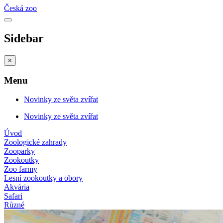
Česká zoo
Sidebar
×
Menu
Novinky ze světa zvířat
Novinky ze světa zvířat
Úvod
Zoologické zahrady
Zooparky
Zookoutky
Zoo farmy
Lesní zookoutky a obory
Akvária
Safari
Různé